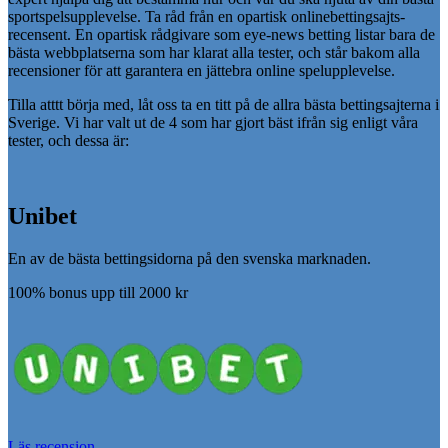
sportspelsupplevelse. Ta råd från en opartisk onlinebettingsajts-
recensent. En opartisk rådgivare som eye-news betting listar bara de
bästa webbplatserna som har klarat alla tester, och står bakom alla
recensioner för att garantera en jättebra online spelupplevelse.
Tilla atttt börja med, låt oss ta en titt på de allra bästa bettingsajterna i
Sverige. Vi har valt ut de 4 som har gjort bäst ifrån sig enligt våra
tester, och dessa är:
Unibet
En av de bästa bettingsidorna på den svenska marknaden.
100% bonus upp till 2000 kr‎
Läs recension