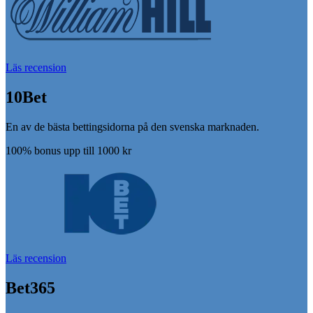
Läs recension
10Bet
En av de bästa bettingsidorna på den svenska marknaden.
100% bonus upp till 1000 kr‎
Läs recension
Bet365