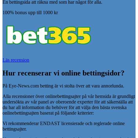
En bettingsida att räkna med som har något för alla.
100% bonus upp till 1000 kr‎
Läs recension
Hur recenserar vi online bettingsidor?
På Eye-News.com betting är vi stolta över att vara annorlunda.
Alla recensioner över onlinebettingsajter på vår hemsida är grundligt
undersökta av vår panel av oberoende experter för att säkerställa att
du har all information du behöver för att välja den bästa svenska
onlinebettingsajten baserat på följande kriterier:
Vi rekommenderar ENDAST licensierade och reglerade online
bettingsajter.