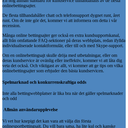
En hög allmän standard för kundservice tillhandahålls av de flesta
onlinebettingsajter.
De flesta tillhandahåller chatt och telefonsupport dygnet runt, året
runt. Om de inte gör det, kommer vi att informera om detta i vår
recension.
Många online bettingsajter ger också en extra kundsupportskanal,
allt från omfattande FAQ-sektioner på deras webbplats, redan ifyllda
individualiserade kontaktformulär, eller till och med Skype-support.
Om en onlinebettingsajt skulle dröja med utbetalningar, eller om
deras kundservice är ovänlig eller ineffektiv, kommer vi att låta dig
veta det också. Och viktigast av allt, vi kommer att ge tips om vilka
onlinebettingsajter som erbjuder den bästa kundservicen.
Spelmarknad och konkurrenskraftiga odds
Inte alla bettingwebbplatser är lika bra när det gäller spelmarknader
och odd
Allmän användarupplevelse
Vi vet hur knepigt det kan vara att välja din första
onlinesportbettingsajt. Du vill bara satsa, ha lite kul och kanske