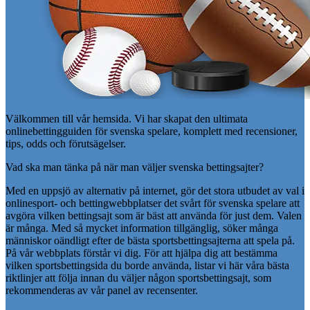
Välkommen till vår hemsida. Vi har skapat den ultimata
onlinebettingguiden för svenska spelare, komplett med recensioner,
tips, odds och förutsägelser.
Vad ska man tänka på när man väljer svenska bettingsajter?
Med en uppsjö av alternativ på internet, gör det stora utbudet av val i
onlinesport- och bettingwebbplatser det svårt för svenska spelare att
avgöra vilken bettingsajt som är bäst att använda för just dem. Valen
är många. Med så mycket information tillgänglig, söker många
människor oändligt efter de bästa sportsbettingsajterna att spela på.
På vår webbplats förstår vi dig. För att hjälpa dig att bestämma
vilken sportsbettingsida du borde använda, listar vi här våra bästa
riktlinjer att följa innan du väljer någon sportsbettingsajt, som
rekommenderas av vår panel av recensenter.